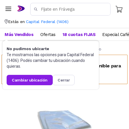
Estás en
Capital Federal
(
1406
)
Más Vendidos
Ofertas
18 cuotas FIJAS
Especial Caf
No pudimos ubicarte
Industria Gastronómica
Envasadoras al vacio
Te mostramos las opciones para
Capital Federal
(
1406
). Podés cambiar tu ubicación cuando
Este producto no se encuentra disponible para
quieras.
tu ubicación
cambiar ubicación
cerrar