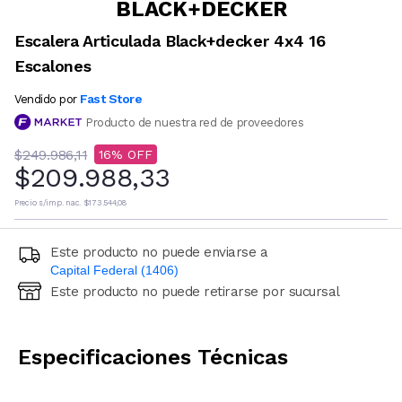
BLACK+DECKER
Escalera Articulada Black+decker 4x4 16
Escalones
Fast Store
Vendido por
Producto de nuestra red de proveedores
$249.986,11
16
$209.988,33
Precio s/imp. nac.
$173.544,08
Este producto no puede enviarse a
Capital Federal (1406)
Este producto no puede retirarse por sucursal
Ingresá código postal (sólo números)
CALCULAR
Especificaciones Técnicas