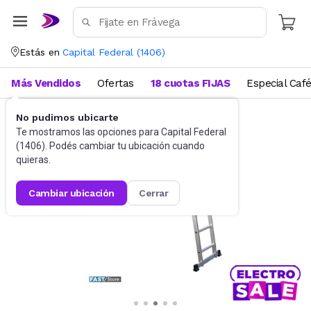
Estás en
Capital Federal
(
1406
)
Más Vendidos
Ofertas
18 cuotas FIJAS
Especial Caf
No pudimos ubicarte
Herramientas
Escaleras
Te mostramos las opciones para
Capital Federal
(
1406
). Podés cambiar tu ubicación cuando
quieras.
cambiar ubicación
cerrar