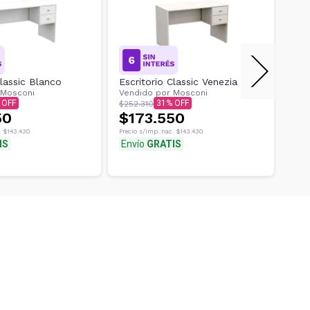
Classic Blanco
Escritorio Classic Venezia
Esc
Mosconi
Vendido por
Mosconi
Ven
31
$252.310
$252
50
$173.550
$1
.
$143.430
Precio s/imp. nac.
$143.430
Preci
IS
Envío
GRATIS
Env