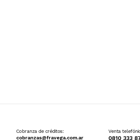
Ver más contenido
Cobranza de créditos:
Venta telefóni
cobranzas@fravega.com.ar
0810 333 8