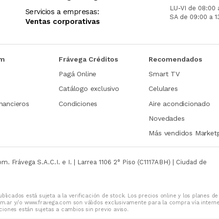
LU-VI de 08:00 
Servicios a empresas:
SA de 09:00 a 1
Ventas corporativas
om
Frávega Créditos
Recomendados
Pagá Online
Smart TV
Catálogo exclusivo
Celulares
nancieros
Condiciones
Aire acondicionado
Novedades
Más vendidos Market
com.
Frávega S.A.C.I. e I. | Larrea 1106 2° Piso (C1117ABH) | Ciudad de
blicados está sujeta a la verificación de stock. Los precios online y los planes de
m.ar y/o www.fravega.com son válidos exclusivamente para la compra vía intern
iones están sujetas a cambios sin previo aviso.