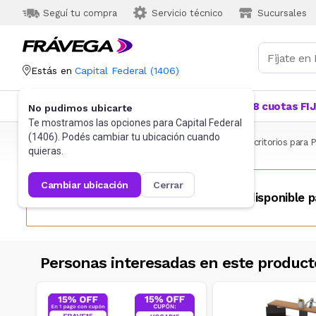
Seguí tu compra
Servicio técnico
Sucursales
Estás en
Capital Federal
(
1406
)
Categorías
Más Vendidos
Ofertas
18 cuotas FI
No pudimos ubicarte
Te mostramos las opciones para
Capital Federal
(
1406
). Podés cambiar tu ubicación cuando
Frávega
Muebles
Living y Comedor
Mesas y Escritorios para 
quieras.
cambiar ubicación
cerrar
Este producto no se encuentra disponible p
Personas interesadas en este product