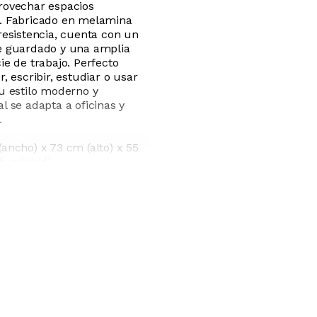
rovechar espacios
. Fabricado en melamina
resistencia, cuenta con un
e guardado y una amplia
ie de trabajo. Perfecto
r, escribir, estudiar o usar
Su estilo moderno y
l se adapta a oficinas y
.
ancho) x 73 cm (alto) x 55
fundidad)
NP
na