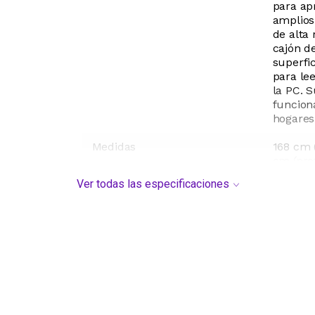
para ap
amplios
de alta 
cajón d
superfic
para lee
la PC. 
funciona
hogares
Medidas
168 cm (
cm (pro
Ver todas las especificaciones
Requiere armado
Sí
Color
Negro
Modelo
SC1260
Origen
Argenti