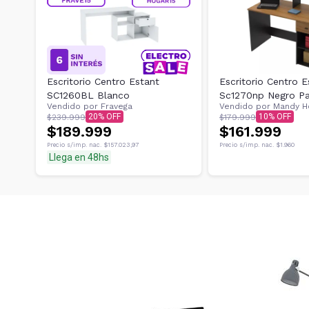
Escritorio Centro Estant
Escritorio Centro E
SC1260BL Blanco
Sc1270np Negro Pa
Vendido por
Fravega
Vendido por
Mandy H
20
10
$239.999
$179.999
$189.999
$161.999
Precio s/imp. nac.
$157.023,97
Precio s/imp. nac.
$1.960
Llega en 48hs