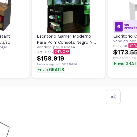
stant
Escritorio Gamer Moderno
Escritorio 
Vendido por
raíso
Para Pc Y Consola Negro Y
31
$252.310
ogar
Vendido por
Madesa
Rojo
$173.5
24
$209.972
$159.919
Precio s/imp. nac
Envío
GRAT
Precio s/imp. nac.
$132.164,46
Envío
GRATIS