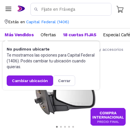
Estás en
Capital Federal
(
1406
)
Más Vendidos
Ofertas
18 cuotas FIJAS
Especial Caf
No pudimos ubicarte
Accesorios para autos y motos
Repuestos y accesorios
Te mostramos las opciones para
Capital Federal
(
1406
). Podés cambiar tu ubicación cuando
quieras.
cambiar ubicación
cerrar