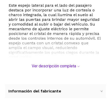
Este espejo lateral para el lado del pasajero
destaca por incorporar una luz de cortesía o
charco integrada, la cual ilumina el suelo al
abrir las puertas para brindar mayor seguridad
y comodidad al subir o bajar del vehículo. Su
mecanismo de ajuste eléctrico le permite
posicionar el cristal de manera rápida y precisa
desde los controles internos de su automóvil. El
espejo cuenta con un cristal convexo que
amplía el campo visual, reduciendo
significativamente los puntos ciegos durante la
conducción.
Ver descripción completa
Fabricado con materiales de alta resistencia y
vidrio de excelente claridad óptica, este espejo
está diseñado para soportar las condiciones
climáticas más exigentes sin perder su
alineación ni vibrar en carretera. Su estructura
exterior viene lista para pintar, lo que le permite
Información del fabricante
igualar exactamente el color de la carrocería de
su camioneta para mantener una apariencia
uniforme y profesional.