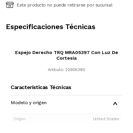
Este producto no puede retirarse por sucursal
Ingresá código postal (sólo números)
CALCULAR
Especificaciones Técnicas
Espejo Derecho TRQ MRA05397 Con Luz De
Cortesia
Artículo:
22905390
Características Técnicas
Modelo y origen
Origen
United States