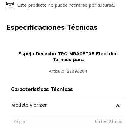
Este producto no puede retirarse por sucursal
Ingresá código postal (sólo números)
CALCULAR
Especificaciones Técnicas
Espejo Derecho TRQ MRA08705 Electrico
Termico para
Artículo:
22898284
Características Técnicas
Modelo y origen
Origen
United States