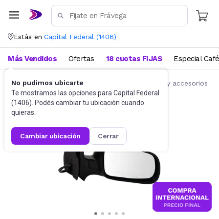
Estás en
Capital Federal
(
1406
)
Más Vendidos
Ofertas
18 cuotas FIJAS
Especial Caf
No pudimos ubicarte
Accesorios para autos y motos
Repuestos y accesorios
Te mostramos las opciones para
Capital Federal
(
1406
). Podés cambiar tu ubicación cuando
quieras.
cambiar ubicación
cerrar