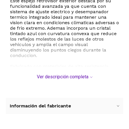
Este espejo retrovisor exterior destaca por su
funcionalidad avanzada ya que cuenta con
sistema de ajuste electrico y desempanador
termico integrado ideal para mantener una
vision clara en condiciones climaticas adversas o
de frio extremo. Ademas incorpora un cristal
tintado azul con curvatura convexa que reduce
los reflejos molestos de las luces de otros
vehiculos y amplia el campo visual
disminuyendo los puntos ciegos durante la
conduccion.
Fabricado con materiales de alta resistencia
como plastico reforzado y vidrio de excelente
Ver descripción completa
calidad optica este componente esta preparado
para soportar el desgaste diario y las
inclemencias del tiempo. Su superficie viene
lista para pintar permitiendo adaptarlo
facilmente al color exacto de la carroceria de tu
automovil para mantener la estetica original del
Información del fabricante
vehiculo.
Especificaciones tecnicas y compatibilidad:
- Lado: Derecho copiloto