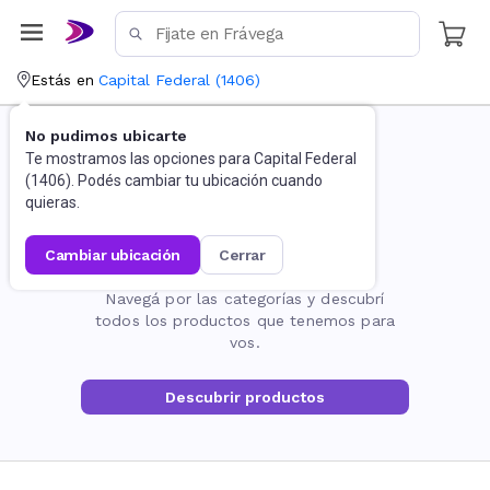
Estás en
Capital Federal
(
1406
)
No pudimos ubicarte
Te mostramos las opciones para
Capital Federal
(
1406
). Podés cambiar tu ubicación cuando
quieras.
cambiar ubicación
cerrar
La página no existe
Navegá por las categorías y descubrí
todos los productos que tenemos para
vos.
Descubrir productos