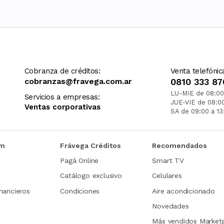
Cobranza de créditos:
Venta telefónic
cobranzas@fravega.com.ar
0810 333 87
LU-MIE de 08:00
Servicios a empresas:
JUE-VIE de 08:0
Ventas corporativas
SA de 09:00 a 13
om
Frávega Créditos
Recomendados
Pagá Online
Smart TV
Catálogo exclusivo
Celulares
nancieros
Condiciones
Aire acondicionado
Novedades
Más vendidos Market