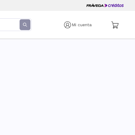
Mi cuenta
s