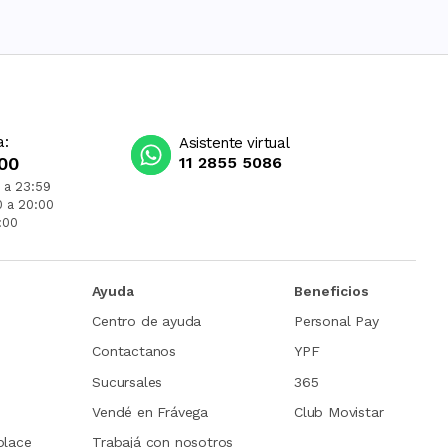
a:
Asistente virtual
00
11 2855 5086
 a 23:59
0 a 20:00
:00
Ayuda
Beneficios
Centro de ayuda
Personal Pay
Contactanos
YPF
Sucursales
365
Vendé en Frávega
Club Movistar
place
Trabajá con nosotros