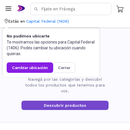
Estás en
Capital Federal
(
1406
)
No pudimos ubicarte
Te mostramos las opciones para
Capital Federal
(
1406
). Podés cambiar tu ubicación cuando
quieras.
cambiar ubicación
cerrar
La página no existe
Navegá por las categorías y descubrí
todos los productos que tenemos para
vos.
Descubrir productos