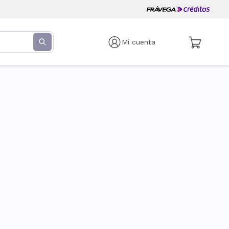
Mi cuenta
s