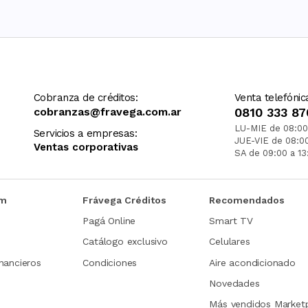
Cobranza de créditos:
Venta telefónic
cobranzas@fravega.com.ar
0810 333 87
LU-MIE de 08:00
Servicios a empresas:
JUE-VIE de 08:0
Ventas corporativas
SA de 09:00 a 13
om
Frávega Créditos
Recomendados
Pagá Online
Smart TV
Catálogo exclusivo
Celulares
nancieros
Condiciones
Aire acondicionado
Novedades
Más vendidos Market