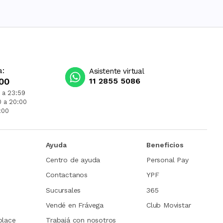
a:
Asistente virtual
00
11 2855 5086
 a 23:59
0 a 20:00
:00
Ayuda
Beneficios
Centro de ayuda
Personal Pay
Contactanos
YPF
Sucursales
365
Vendé en Frávega
Club Movistar
place
Trabajá con nosotros