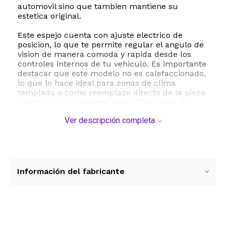
automovil sino que tambien mantiene su
estetica original.
Este espejo cuenta con ajuste electrico de
posicion, lo que te permite regular el angulo de
vision de manera comoda y rapida desde los
controles internos de tu vehiculo. Es importante
destacar que este modelo no es calefaccionado,
lo que lo hace ideal para zonas de clima
templado o como reemplazo directo de la pieza
original con las mismas especificaciones. Su
diseño aerodinamico reduce el ruido del viento y
Ver descripción completa
mejora la visibilidad en carretera, aumentando
la seguridad al conducir.
Especificaciones tecnicas y compatibilidad:
- Marca: KarParts360
- Lado: Derecho Pasajero
Información del fabricante
- Compatibilidad: Honda Accord Sedan modelos
2003, 2004, 2005, 2006 y 2007
- Modo de operacion: Electrico
- Calefaccion: No
- Acabado: Negro brillante
Ver más contenido