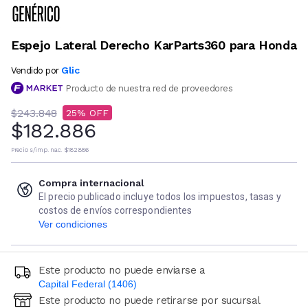
Espejo Lateral Derecho KarParts360 para Honda
Glic
Vendido por
Producto de nuestra red de proveedores
$243.848
25
$182.886
Precio s/imp. nac.
$182.886
Compra internacional
El precio publicado incluye todos los impuestos, tasas y
costos de envíos correspondientes
Ver condiciones
Este producto no puede enviarse a
Capital Federal (1406)
Este producto no puede retirarse por sucursal
Ingresá código postal (sólo números)