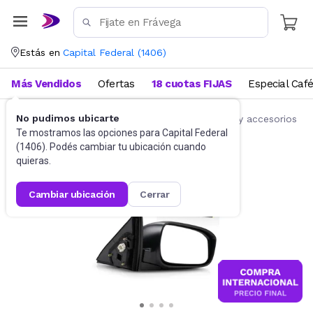
Estás en
Capital Federal
(
1406
)
Más Vendidos
Ofertas
18 cuotas FIJAS
Especial Caf
No pudimos ubicarte
Accesorios para autos y motos
Repuestos y accesorios
Te mostramos las opciones para
Capital Federal
(
1406
). Podés cambiar tu ubicación cuando
quieras.
cambiar ubicación
cerrar