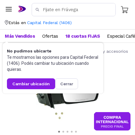
Estás en
Capital Federal
(
1406
)
Más Vendidos
Ofertas
18 cuotas FIJAS
Especial Caf
No pudimos ubicarte
Accesorios para autos y motos
Repuestos y accesorios
Te mostramos las opciones para
Capital Federal
(
1406
). Podés cambiar tu ubicación cuando
quieras.
cambiar ubicación
cerrar