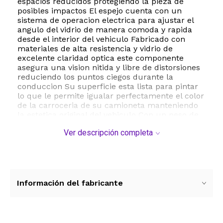
espacios reducidos protegiendo la pieza de
posibles impactos El espejo cuenta con un
sistema de operacion electrica para ajustar el
angulo del vidrio de manera comoda y rapida
desde el interior del vehiculo Fabricado con
materiales de alta resistencia y vidrio de
excelente claridad optica este componente
asegura una vision nitida y libre de distorsiones
reduciendo los puntos ciegos durante la
conduccion Su superficie esta lista para pintar
lo que le permite igualar perfectamente el color
de la carroceria de su camioneta manteniendo
la estetica original del vehiculo Con un peso de
4.3 libras y dimensiones de 16 x 16 x 9 pulgadas
Ver descripción completa
este espejo cumple con los mas altos
estandares de durabilidad y rendimiento en
carretera siendo la opcion ideal para reemplazar
una pieza dañada o desgastada
ESTE PRODUCTO VIENE DE USA DENTRO DEL
Información del fabricante
MARCO DEL SERVICIO "PUERTA A PUERTA" QUE
RIGE PARA LOS ENVíOS POSTALES
INTERNACIONALES.