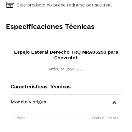
Este producto no puede retirarse por sucursal
Ingresá código postal (sólo números)
CALCULAR
Especificaciones Técnicas
Espejo Lateral Derecho TRQ MRA05293 para
Chevrolet
Artículo:
22905135
Características Técnicas
Modelo y origen
Origen
United States