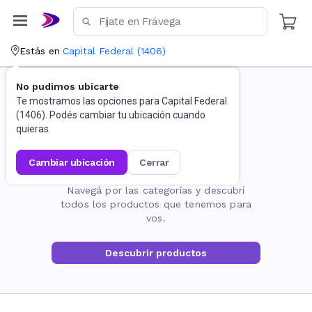
Estás en
Capital Federal
(
1406
)
No pudimos ubicarte
Te mostramos las opciones para
Capital Federal
(
1406
). Podés cambiar tu ubicación cuando
quieras.
cambiar ubicación
cerrar
La página no existe
Navegá por las categorías y descubrí
todos los productos que tenemos para
vos.
Descubrir productos