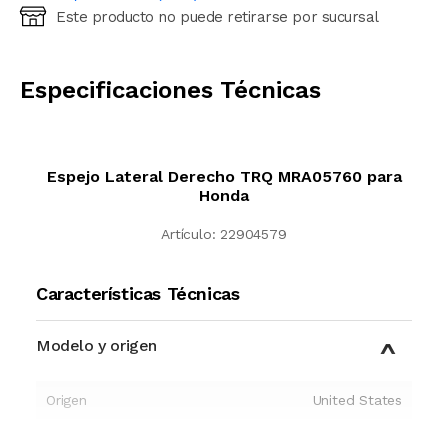
Este producto no puede retirarse por sucursal
Ingresá código postal (sólo números)
CALCULAR
Especificaciones Técnicas
Espejo Lateral Derecho TRQ MRA05760 para
Honda
Artículo:
22904579
Características Técnicas
Modelo y origen
Origen
United States