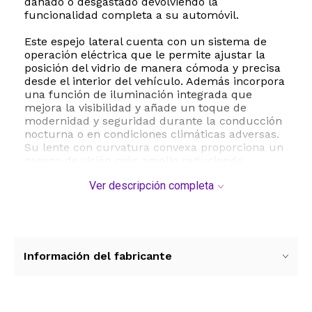
dañado o desgastado devolviendo la
funcionalidad completa a su automóvil.
Este espejo lateral cuenta con un sistema de
operación eléctrica que le permite ajustar la
posición del vidrio de manera cómoda y precisa
desde el interior del vehículo. Además incorpora
una función de iluminación integrada que
mejora la visibilidad y añade un toque de
modernidad y seguridad durante la conducción
nocturna o en condiciones climáticas adversas.
Su lente con curvatura convexa proporciona un
campo de visión más amplio reduciendo
significativamente los puntos ciegos para
Ver descripción completa
maniobras de cambio de carril y
estacionamiento mucho más seguras.
Con dimensiones de 16 x 16 x 9 pulgadas y un
peso de 5.1 libras este espejo de montaje en
puerta se integra perfectamente con las líneas
Información del fabricante
originales de su camioneta. Cumple con los
números de referencia de equipo original
76200S9VA01 y HO1321154 asegurando una
compatibilidad exacta y sin complicaciones.