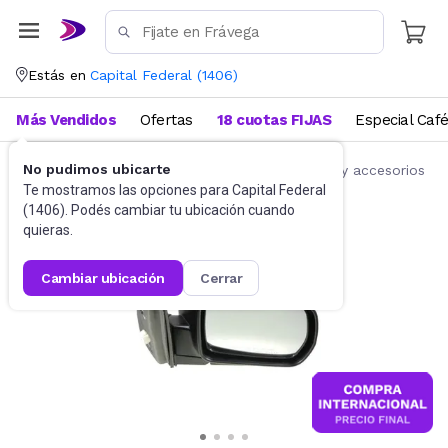
Estás en
Capital Federal
(
1406
)
Más Vendidos
Ofertas
18 cuotas FIJAS
Especial Caf
No pudimos ubicarte
Accesorios para autos y motos
Repuestos y accesorios
Te mostramos las opciones para
Capital Federal
(
1406
). Podés cambiar tu ubicación cuando
quieras.
cambiar ubicación
cerrar