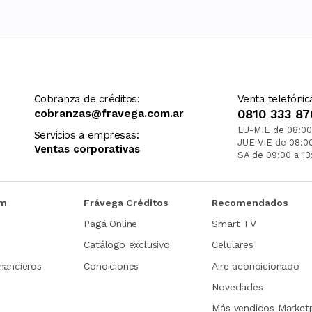
Cobranza de créditos:
Venta telefónic
cobranzas@fravega.com.ar
0810 333 87
LU-MIE de 08:00
Servicios a empresas:
JUE-VIE de 08:0
Ventas corporativas
SA de 09:00 a 13
om
Frávega Créditos
Recomendados
Pagá Online
Smart TV
Catálogo exclusivo
Celulares
nancieros
Condiciones
Aire acondicionado
Novedades
Más vendidos Market