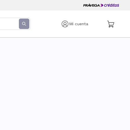
Mi cuenta
s