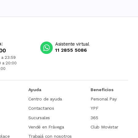
a:
Asistente virtual
00
11 2855 5086
 a 23:59
0 a 20:00
:00
Ayuda
Beneficios
Centro de ayuda
Personal Pay
Contactanos
YPF
Sucursales
365
Vendé en Frávega
Club Movistar
place
Trabajá con nosotros