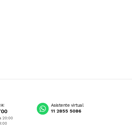
ca:
Asistente virtual
700
11 2855 5086
a 20:00
3:00