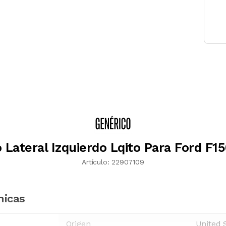
 Lateral Izquierdo Lqito Para Ford F1
Artículo:
22907109
nicas
Origen
United 