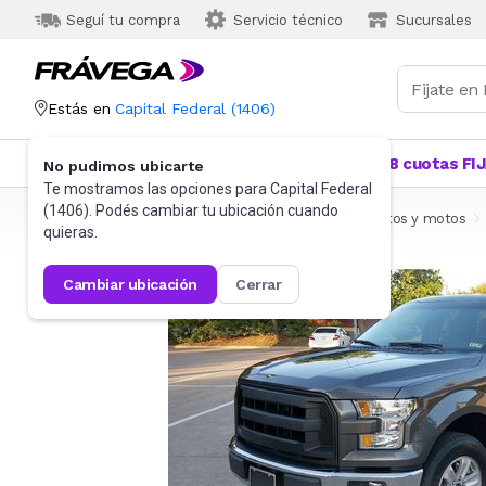
Seguí tu compra
Servicio técnico
Sucursales
Estás en
Capital Federal
(
1406
)
Categorías
Más Vendidos
Ofertas
18 cuotas FI
No pudimos ubicarte
Te mostramos las opciones para
Capital Federal
(
1406
). Podés cambiar tu ubicación cuando
Frávega
Autos, Motos y Otros
Accesorios para autos y motos
quieras.
cambiar ubicación
cerrar