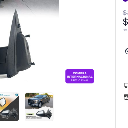
$
$
Prec