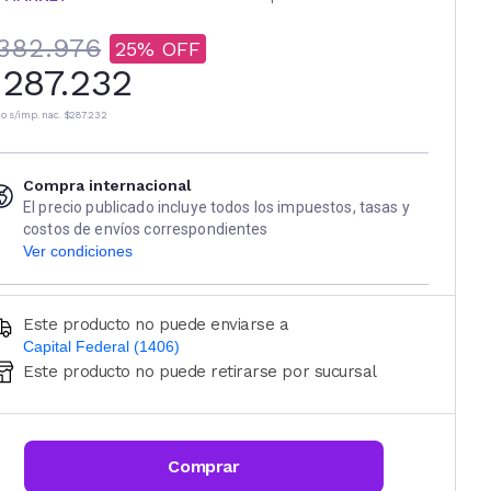
382.976
25
287.232
io s/imp. nac.
$287.232
Compra internacional
El precio publicado incluye todos los impuestos, tasas y
costos de envíos correspondientes
Ver condiciones
Este producto no puede enviarse a
Capital Federal (1406)
Este producto no puede retirarse por sucursal
Ingresá código postal (sólo números)
CALCULAR
Comprar