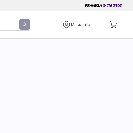
Mi cuenta
s