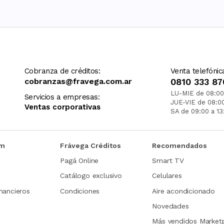
Cobranza de créditos:
Venta telefónic
cobranzas@fravega.com.ar
0810 333 87
LU-MIE de 08:00
Servicios a empresas:
JUE-VIE de 08:0
Ventas corporativas
SA de 09:00 a 13
om
Frávega Créditos
Recomendados
Pagá Online
Smart TV
Catálogo exclusivo
Celulares
nancieros
Condiciones
Aire acondicionado
Novedades
Más vendidos Market