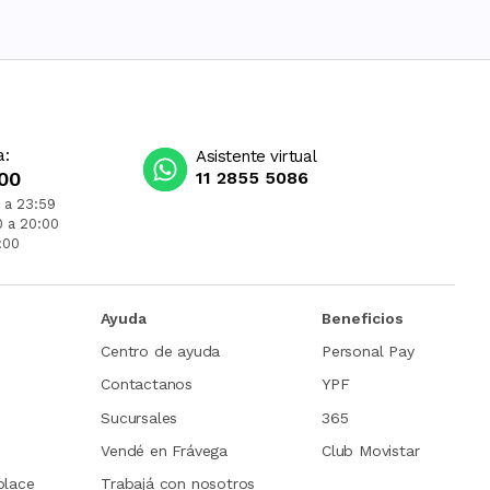
a:
Asistente virtual
00
11 2855 5086
 a 23:59
0 a 20:00
:00
Ayuda
Beneficios
Centro de ayuda
Personal Pay
Contactanos
YPF
Sucursales
365
Vendé en Frávega
Club Movistar
place
Trabajá con nosotros