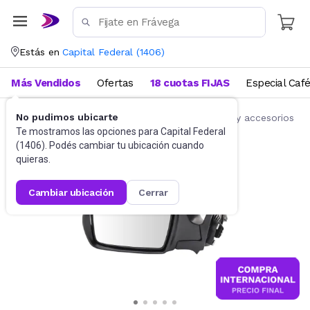
Estás en
Capital Federal
(
1406
)
Más Vendidos
Ofertas
18 cuotas FIJAS
Especial Caf
No pudimos ubicarte
Accesorios para autos y motos
Repuestos y accesorios
Te mostramos las opciones para
Capital Federal
(
1406
). Podés cambiar tu ubicación cuando
quieras.
cambiar ubicación
cerrar