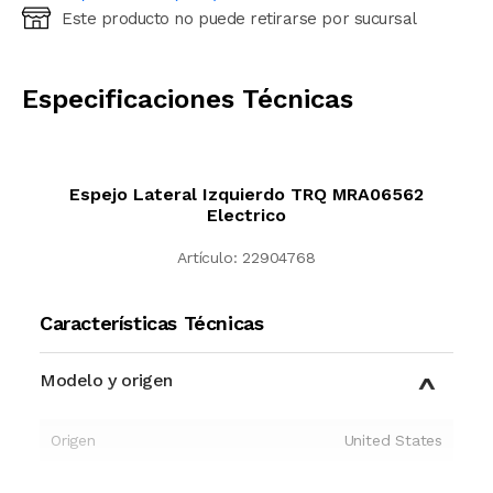
Este producto no puede retirarse por sucursal
Ingresá código postal (sólo números)
CALCULAR
Especificaciones Técnicas
Espejo Lateral Izquierdo TRQ MRA06562
Electrico
Artículo:
22904768
Características Técnicas
Modelo y origen
Origen
United States