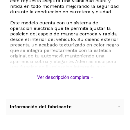
este repuesto asegura una visibilidad clara y
nitida en todo momento mejorando la seguridad
durante la conduccion en carretera y ciudad.
Este modelo cuenta con un sistema de
operacion electrica que te permite ajustar la
posicion del espejo de manera comoda y rapida
desde el interior del vehiculo. Su diseño exterior
presenta un acabado texturizado en color negro
que se integra perfectamente con la estetica
original de tu automovil manteniendo una
apariencia sobria y elegante. Ademas incorpora
una funcion de iluminacion integrada que
aporta un elemento adicional de señalizacion y
Ver descripción completa
estilo mejorando la presencia de tu vehiculo en
condiciones de baja luz.
Con unas dimensiones de 16 x 16 x 9 pulgadas y
un peso aproximado de 4.8 libras este espejo
lateral izquierdo cumple con los mas altos
Información del fabricante
estandares de fabricacion de la industria
automotriz. Su curvatura de lente convexa
amplia el campo de vision reduciendo
significativamente los puntos ciegos para