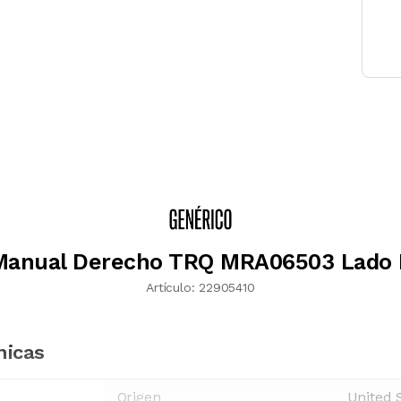
Manual Derecho TRQ MRA06503 Lado 
Artículo:
22905410
nicas
Origen
United 