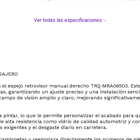
Ver todas las especificaciones
SAJERO
on el espejo retrovisor manual derecho TRQ MRA06503. Es
s, garantizando un ajuste preciso y una instalación senci
mpo de visión amplio y claro, mejorando significativament
ra pintar, lo que le permite personalizar el acabado para 
de alta resistencia como vidrio de calidad automotriz y 
 exigentes y el desgaste diario en carretera.
amionetas y reemplaza directamente los números de piez