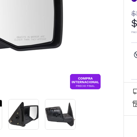
$
$
Prec