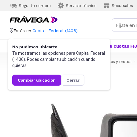
Seguí tu compra
Servicio técnico
Sucursales
Estás en
Capital Federal
(
1406
)
Categorías
Más Vendidos
Ofertas
18 cuotas FI
No pudimos ubicarte
Te mostramos las opciones para
Capital Federal
(
1406
). Podés cambiar tu ubicación cuando
Frávega
Autos, Motos y Otros
Accesorios para autos y motos
quieras.
cambiar ubicación
cerrar