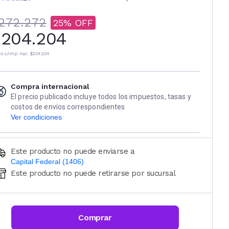
272.272
25
204.204
io s/imp. nac.
$204.204
Compra internacional
El precio publicado incluye todos los impuestos, tasas y
costos de envíos correspondientes
Ver condiciones
Este producto no puede enviarse a
Capital Federal (1406)
Este producto no puede retirarse por sucursal
Ingresá código postal (sólo números)
CALCULAR
Comprar