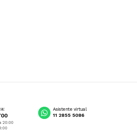
ca:
Asistente virtual
700
11 2855 5086
a 20:00
3:00