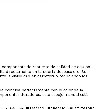
te componente de repuesto de calidad de equipo
lla directamente en la puerta del pasajero. Su
e la visibilidad en carretera y reduciendo los
que coincida perfectamente con el color de la
componentes duraderos, este espejo manual está
a originales 1F8169120, 1FAB69110 y 8L5Z17682BA.