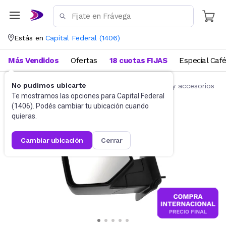
Estás en
Capital Federal
(
1406
)
Más Vendidos
Ofertas
18 cuotas FIJAS
Especial Caf
No pudimos ubicarte
Accesorios para autos y motos
Repuestos y accesorios
Te mostramos las opciones para
Capital Federal
(
1406
). Podés cambiar tu ubicación cuando
quieras.
cambiar ubicación
cerrar