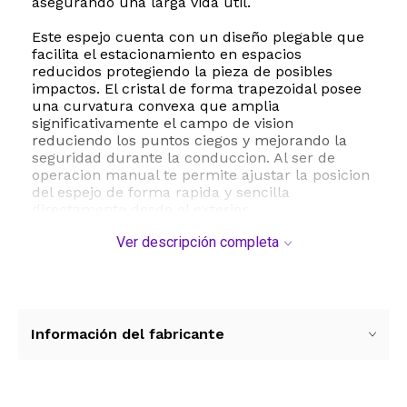
asegurando una larga vida util.
Este espejo cuenta con un diseño plegable que
facilita el estacionamiento en espacios
reducidos protegiendo la pieza de posibles
impactos. El cristal de forma trapezoidal posee
una curvatura convexa que amplia
significativamente el campo de vision
reduciendo los puntos ciegos y mejorando la
seguridad durante la conduccion. Al ser de
operacion manual te permite ajustar la posicion
del espejo de forma rapida y sencilla
directamente desde el exterior.
Ver descripción completa
Fabricado con materiales de alta calidad como
vidrio de excelente nitidez y una estructura
robusta este componente cumple con los
estandares de equipo original. Es compatible
con los numeros de referencia OE 8L5Z17683EA
y FO1320315 lo que asegura que estas
Información del fabricante
adquiriendo una pieza que se adaptara
perfectamente a las especificaciones tecnicas
de tu camioneta sin necesidad de
modificaciones adicionales.