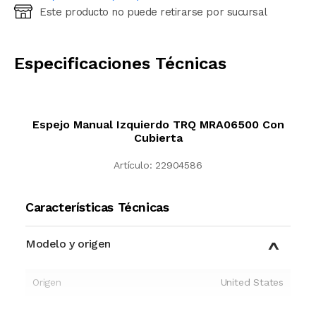
Este producto no puede retirarse por sucursal
Ingresá código postal (sólo números)
CALCULAR
Especificaciones Técnicas
Espejo Manual Izquierdo TRQ MRA06500 Con
Cubierta
Artículo:
22904586
Características Técnicas
Modelo y origen
Origen
United States