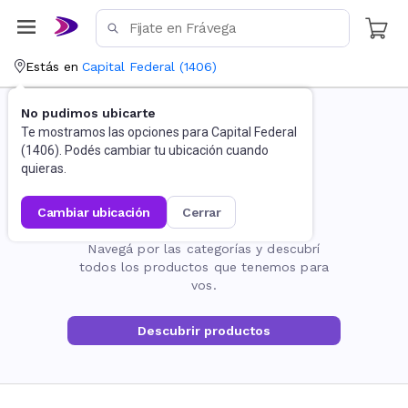
Estás en
Capital Federal
(
1406
)
No pudimos ubicarte
Te mostramos las opciones para
Capital Federal
(
1406
). Podés cambiar tu ubicación cuando
quieras.
cambiar ubicación
cerrar
La página no existe
Navegá por las categorías y descubrí
todos los productos que tenemos para
vos.
Descubrir productos