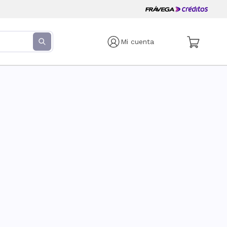
Mi cuenta
s