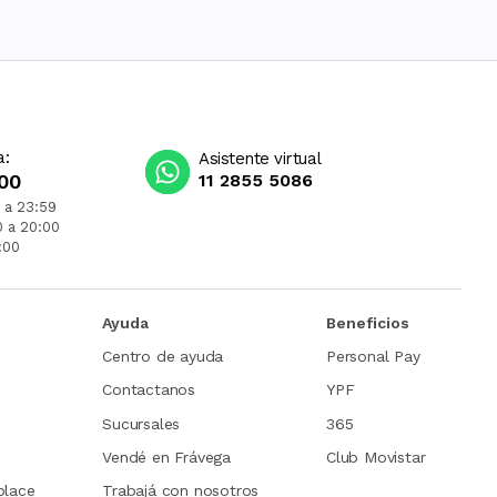
a:
Asistente virtual
00
11 2855 5086
 a 23:59
0 a 20:00
:00
Ayuda
Beneficios
Centro de ayuda
Personal Pay
Contactanos
YPF
Sucursales
365
Vendé en Frávega
Club Movistar
place
Trabajá con nosotros