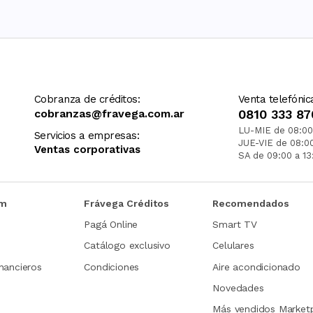
Cobranza de créditos:
Venta telefónic
cobranzas@fravega.com.ar
0810 333 87
LU-MIE de 08:00
Servicios a empresas:
JUE-VIE de 08:0
Ventas corporativas
SA de 09:00 a 13
om
Frávega Créditos
Recomendados
Pagá Online
Smart TV
Catálogo exclusivo
Celulares
nancieros
Condiciones
Aire acondicionado
Novedades
Más vendidos Market