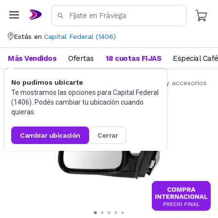
Estás en
Capital Federal
(
1406
)
Más Vendidos
Ofertas
18 cuotas FIJAS
Especial Caf
No pudimos ubicarte
Accesorios para autos y motos
Repuestos y accesorios
Te mostramos las opciones para
Capital Federal
(
1406
). Podés cambiar tu ubicación cuando
quieras.
cambiar ubicación
cerrar