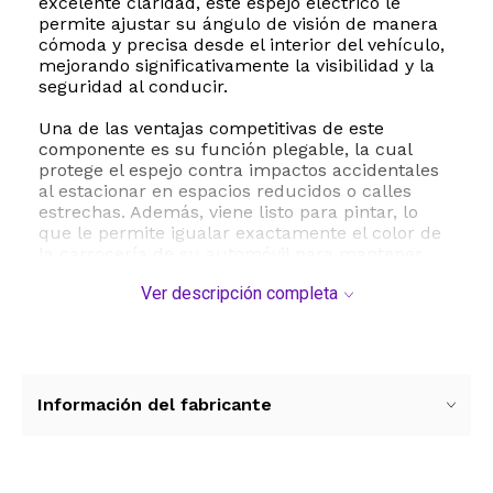
excelente claridad, este espejo eléctrico le
permite ajustar su ángulo de visión de manera
cómoda y precisa desde el interior del vehículo,
mejorando significativamente la visibilidad y la
seguridad al conducir.
Una de las ventajas competitivas de este
componente es su función plegable, la cual
protege el espejo contra impactos accidentales
al estacionar en espacios reducidos o calles
estrechas. Además, viene listo para pintar, lo
que le permite igualar exactamente el color de
la carrocería de su automóvil para mantener
una estética uniforme y original. Con un diseño
Ver descripción completa
robusto que minimiza las vibraciones en el
camino, este espejo es la solución ideal para
reemplazar una pieza dañada o desgastada.
Especificaciones técnicas y compatibilidad:
- Posición: Lado izquierdo del conductor
Información del fabricante
- Compatibilidad: Honda Accord Sedan y Wagon
modelos 1994 1995 1996 1997
- Modo de operación: Eléctrico
- Características especiales: Plegable y apto