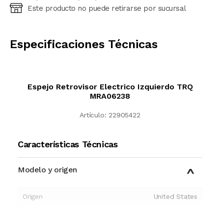
Este producto no puede retirarse por sucursal
Ingresá código postal (sólo números)
CALCULAR
Especificaciones Técnicas
Espejo Retrovisor Electrico Izquierdo TRQ
MRA06238
Artículo:
22905422
Características Técnicas
Modelo y origen
Origen
United States