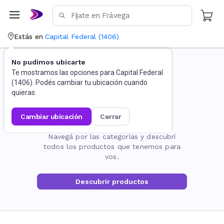
Estás en
Capital Federal
(
1406
)
No pudimos ubicarte
Te mostramos las opciones para
Capital Federal
(
1406
). Podés cambiar tu ubicación cuando
quieras.
cambiar ubicación
cerrar
La página no existe
Navegá por las categorías y descubrí
todos los productos que tenemos para
vos.
Descubrir productos