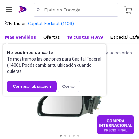
Estás en
Capital Federal
(
1406
)
Más Vendidos
Ofertas
18 cuotas FIJAS
Especial Caf
No pudimos ubicarte
Accesorios para autos y motos
Repuestos y accesorios
Te mostramos las opciones para
Capital Federal
(
1406
). Podés cambiar tu ubicación cuando
quieras.
cambiar ubicación
cerrar