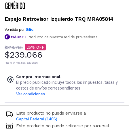
Espejo Retrovisor Izquierdo TRQ MRA05814
Glic
Vendido por
Producto de nuestra red de proveedores
$318.755
25
$239.066
Precio s/imp. nac.
$239.066
Compra internacional
El precio publicado incluye todos los impuestos, tasas y
costos de envíos correspondientes
Ver condiciones
Este producto no puede enviarse a
Capital Federal (1406)
Este producto no puede retirarse por sucursal
Ingresá código postal (sólo números)