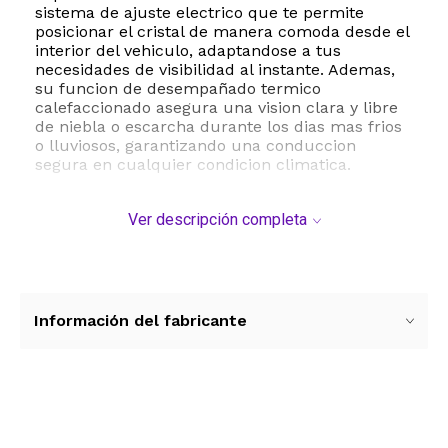
sistema de ajuste electrico que te permite
posicionar el cristal de manera comoda desde el
interior del vehiculo, adaptandose a tus
necesidades de visibilidad al instante. Ademas,
su funcion de desempañado termico
calefaccionado asegura una vision clara y libre
de niebla o escarcha durante los dias mas frios
o lluviosos, garantizando una conduccion
segura en cualquier condicion climatica.
Fabricado con materiales de alta resistencia y
Ver descripción completa
un cristal de curvatura convexa optimizada,
este espejo minimiza los puntos ciegos y amplia
el campo de vision lateral. Su carcasa exterior
viene lista para pintar, lo que te permite igualar
exactamente el color de la carroceria de tu
automovil para mantener un aspecto uniforme y
Información del fabricante
profesional. Con un peso de 1.66 kilogramos y
dimensiones de empaque de 16 por 20 por 14
pulgadas, este componente cumple con los mas
altos estandares de la industria automotriz,
asegurando durabilidad y resistencia ante
Ver más contenido
vibraciones y factores climaticos adversos.