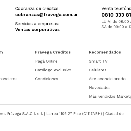
Cobranza de créditos:
Venta telefóni
cobranzas@fravega.com.ar
0810 333 8
LU-VI de 08:00 
Servicios a empresas:
SA de 09:00 a 1
Ventas corporativas
om
Frávega Créditos
Recomendados
Pagá Online
Smart TV
Catálogo exclusivo
Celulares
nancieros
Condiciones
Aire acondicionado
Novedades
Más vendidos Market
com.
Frávega S.A.C.I. e I. | Larrea 1106 2° Piso (C1117ABH) | Ciudad de