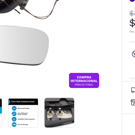
$
$
Prec