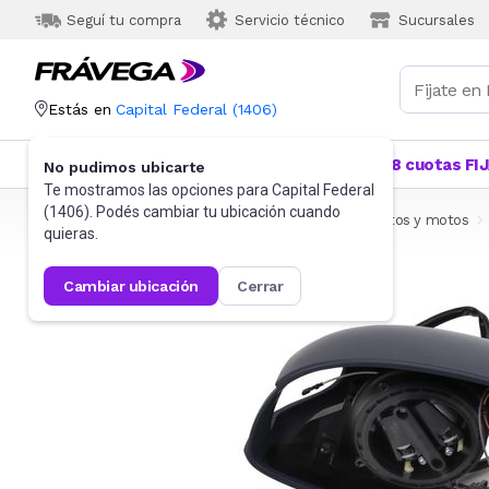
Seguí tu compra
Servicio técnico
Sucursales
Estás en
Capital Federal
(
1406
)
Categorías
Más Vendidos
Ofertas
18 cuotas FI
No pudimos ubicarte
Te mostramos las opciones para
Capital Federal
(
1406
). Podés cambiar tu ubicación cuando
Frávega
Autos, Motos y Otros
Accesorios para autos y motos
quieras.
cambiar ubicación
cerrar