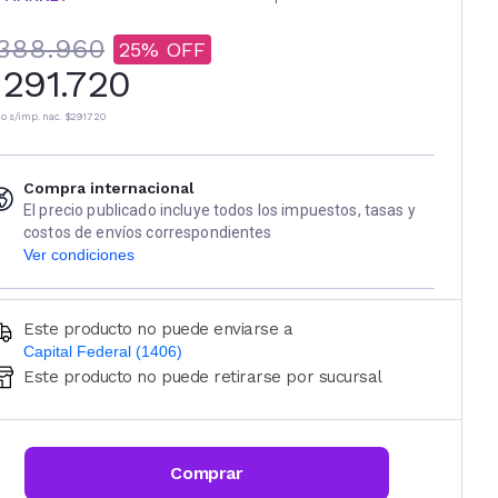
388.960
25
291.720
io s/imp. nac.
$291.720
Compra internacional
El precio publicado incluye todos los impuestos, tasas y
costos de envíos correspondientes
Ver condiciones
Este producto no puede enviarse a
Capital Federal (1406)
Este producto no puede retirarse por sucursal
Ingresá código postal (sólo números)
CALCULAR
Comprar