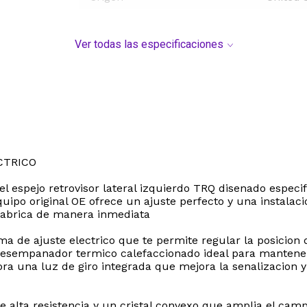
Ver todas las especificaciones
CTRICO
 el espejo retrovisor lateral izquierdo TRQ disenado espe
uipo original OE ofrece un ajuste perfecto y una instalac
fabrica de manera inmediata
ema de ajuste electrico que te permite regular la posicion
esempanador termico calefaccionado ideal para mantener un
ra una luz de giro integrada que mejora la senalizacion y
de alta resistencia y un cristal convexo que amplia el cam