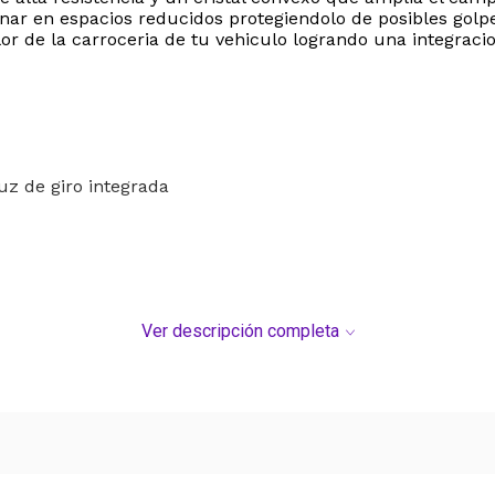
onar en espacios reducidos protegiendolo de posibles golpe
or de la carroceria de tu vehiculo logrando una integraci
uz de giro integrada
DEL SERVICIO "PUERTA A PUERTA" QUE RIGE PARA LOS 
Ver descripción completa
S DE SU COMPRA.