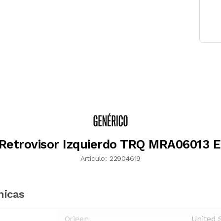
Retrovisor Izquierdo TRQ MRA06013 E
Artículo:
22904619
nicas
Origen
United 