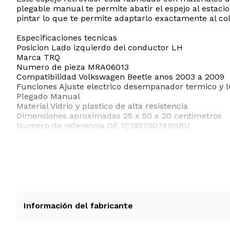
plegable manual te permite abatir el espejo al estaci
pintar lo que te permite adaptarlo exactamente al col
Especificaciones tecnicas
Posicion Lado izquierdo del conductor LH
Marca TRQ
Numero de pieza MRA06013
Compatibilidad Volkswagen Beetle anos 2003 a 2009
Funciones Ajuste electrico desempanador termico y l
Plegado Manual
Material Vidrio y plastico de alta resistencia
Dimensiones aproximadas 25 x 50 x 20 centimetros
Numero de referencia OE 1C1857507ABGRU
ESTE PRODUCTO VIENE DE USA DENTRO DEL MARCO 
RECIBIRA EL PRODUCTO ENTRE 10 Y 12 DIAS DESPUE
Información del fabricante