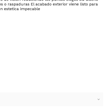
s o raspaduras El acabado exterior viene listo para
on estetica impecable
ENVíOS POSTALES INTERNACIONALES.