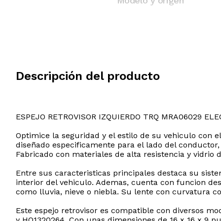
Modelo y origen
Descripción del producto
ESPEJO RETROVISOR IZQUIERDO TRQ MRA06029 ELE
Optimice la seguridad y el estilo de su vehiculo con
diseñado especificamente para el lado del conductor, 
Fabricado con materiales de alta resistencia y vidrio
Entre sus caracteristicas principales destaca su sist
interior del vehiculo. Ademas, cuenta con funcion de
como lluvia, nieve o niebla. Su lente con curvatura c
Este espejo retrovisor es compatible con diversos m
y HO1320264. Con unas dimensiones de 16 x 16 x 9 pul