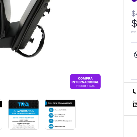
$
$
Prec