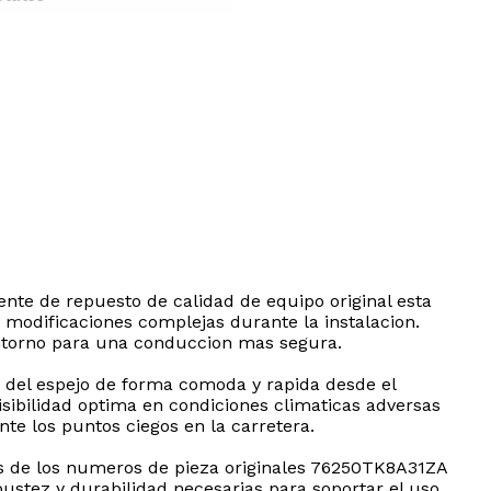
ente de repuesto de calidad de equipo original esta
 modificaciones complejas durante la instalacion.
l entorno para una conduccion mas segura.
on del espejo de forma comoda y rapida desde el
sibilidad optima en condiciones climaticas adversas
te los puntos ciegos en la carretera.
es de los numeros de pieza originales 76250TK8A31ZA
bustez y durabilidad necesarias para soportar el uso