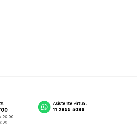
ca:
Asistente virtual
700
11 2855 5086
a 20:00
3:00