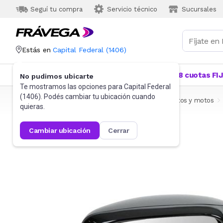
Seguí tu compra
Servicio técnico
Sucursales
Estás en
Capital Federal
(
1406
)
Categorías
Más Vendidos
Ofertas
18 cuotas FI
No pudimos ubicarte
Te mostramos las opciones para
Capital Federal
(
1406
). Podés cambiar tu ubicación cuando
Frávega
Autos, Motos y Otros
Accesorios para autos y motos
quieras.
cambiar ubicación
cerrar