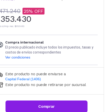
471.240
25
353.430
io s/imp. nac.
$353.430
Compra internacional
El precio publicado incluye todos los impuestos, tasas y
costos de envíos correspondientes
Ver condiciones
Este producto no puede enviarse a
Capital Federal (1406)
Este producto no puede retirarse por sucursal
Ingresá código postal (sólo números)
CALCULAR
Comprar