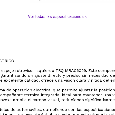
Ver todas las especificaciones
CTRICO
 el espejo retrovisor izquierdo TRQ MRA06029. Este compon
garantizando un ajuste directo y preciso sin necesidad de
 de excelente calidad, ofrece una vision clara y nitida de
ema de operacion electrica, que permite ajustar la posici
sempañante termica integrada, ideal para mantener una vi
onvexa amplia el campo visual, reduciendo significativamen
odelos de automoviles, cumpliendo con las especificacion
gadas y un peso de 4.4 libras, este repuesto ofrece la ro