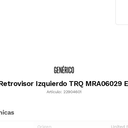
Retrovisor Izquierdo TRQ MRA06029 E
Artículo:
22904601
nicas
Origen
United 