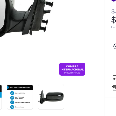
$
$
Prec