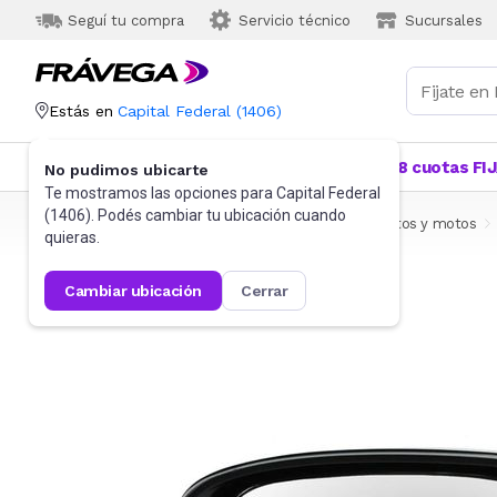
Seguí tu compra
Servicio técnico
Sucursales
Estás en
Capital Federal
(
1406
)
Categorías
Más Vendidos
Ofertas
18 cuotas FI
No pudimos ubicarte
Te mostramos las opciones para
Capital Federal
(
1406
). Podés cambiar tu ubicación cuando
Frávega
Autos, Motos y Otros
Accesorios para autos y motos
quieras.
cambiar ubicación
cerrar