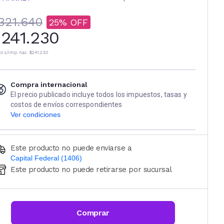
321.640
25
241.230
io s/imp. nac.
$241.230
Compra internacional
El precio publicado incluye todos los impuestos, tasas y
costos de envíos correspondientes
Ver condiciones
Este producto no puede enviarse a
Capital Federal (1406)
Este producto no puede retirarse por sucursal
Ingresá código postal (sólo números)
CALCULAR
Comprar