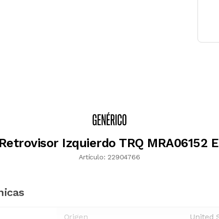
Retrovisor Izquierdo TRQ MRA06152 E
Artículo:
22904766
nicas
Origen
United 