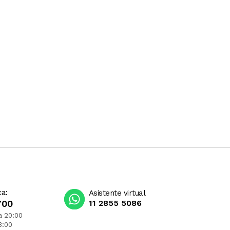
ca:
Asistente virtual
700
11 2855 5086
a 20:00
3:00