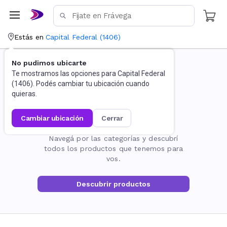
Estás en
Capital Federal
(
1406
)
No pudimos ubicarte
Te mostramos las opciones para
Capital Federal
(
1406
). Podés cambiar tu ubicación cuando
quieras.
cambiar ubicación
cerrar
La página no existe
Navegá por las categorías y descubrí
todos los productos que tenemos para
vos.
Descubrir productos