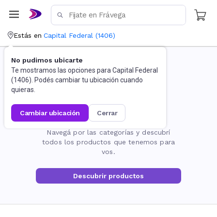
Estás en
Capital Federal
(
1406
)
No pudimos ubicarte
Te mostramos las opciones para
Capital Federal
(
1406
). Podés cambiar tu ubicación cuando
quieras.
cambiar ubicación
cerrar
La página no existe
Navegá por las categorías y descubrí
todos los productos que tenemos para
vos.
Descubrir productos