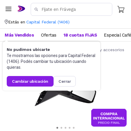
Estás en
Capital Federal
(
1406
)
Más Vendidos
Ofertas
18 cuotas FIJAS
Especial Caf
No pudimos ubicarte
Accesorios para autos y motos
Repuestos y accesorios
Te mostramos las opciones para
Capital Federal
(
1406
). Podés cambiar tu ubicación cuando
quieras.
cambiar ubicación
cerrar