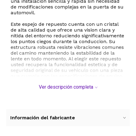
una instalacion sencilla y rapida sin necesidad
de modificaciones complejas en la puerta de su
automovil.
Este espejo de repuesto cuenta con un cristal
de alta calidad que ofrece una vision clara y
nitida del entorno reduciendo significativamente
los puntos ciegos durante la conduccion. Su
estructura robusta resiste vibraciones comunes
del camino manteniendo la estabilidad de la
lente en todo momento. Al elegir este repuesto
usted recupera la funcionalidad estetica y de
seguridad original de su vehiculo con una pieza
que cumple con las especificaciones de equipo
original OE 876101E650 y referencias del
Ver descripción completa
mercado de accesorios como HY1320172 y
MRA06576.
Entre sus principales beneficios destaca su
resistencia al impacto y a la intemperie lo que
previene el desgaste prematuro de la carcasa y
Información del fabricante
el espejo. Es una inversion inteligente para
mantener el valor de su vehiculo y garantizar
maniobras de cambio de carril y