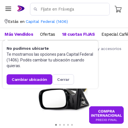
Estás en
Capital Federal
(
1406
)
Más Vendidos
Ofertas
18 cuotas FIJAS
Especial Caf
No pudimos ubicarte
Accesorios para autos y motos
Repuestos y accesorios
Te mostramos las opciones para
Capital Federal
(
1406
). Podés cambiar tu ubicación cuando
quieras.
cambiar ubicación
cerrar