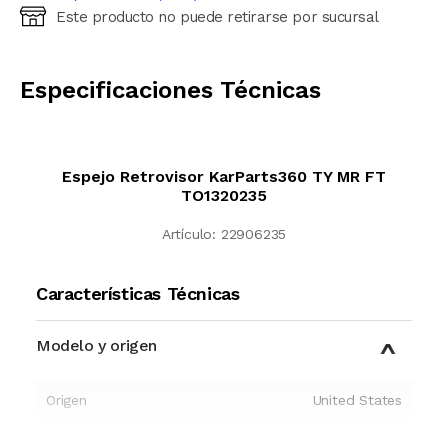
Este producto no puede retirarse por sucursal
Ingresá código postal (sólo números)
CALCULAR
Especificaciones Técnicas
Espejo Retrovisor KarParts360 TY MR FT
TO1320235
Artículo:
22906235
Características Técnicas
Modelo y origen
Origen
United States