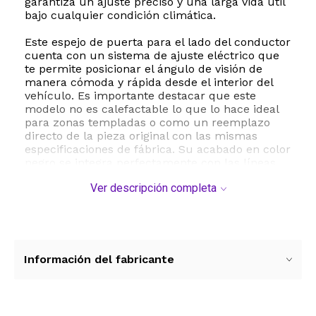
garantiza un ajuste preciso y una larga vida útil
bajo cualquier condición climática.
Este espejo de puerta para el lado del conductor
cuenta con un sistema de ajuste eléctrico que
te permite posicionar el ángulo de visión de
manera cómoda y rápida desde el interior del
vehículo. Es importante destacar que este
modelo no es calefactable lo que lo hace ideal
para zonas templadas o como un reemplazo
directo de la pieza original con las mismas
especificaciones de fábrica. Su acabado en color
negro se integra perfectamente con las líneas
del vehículo manteniendo la armonía estética.
Ver descripción completa
La instalación es sumamente sencilla gracias a
su diseño de montaje en puerta específico para
el vehículo compatible con las versiones XL y
Touring. Con dimensiones de 32.4 x 15 x 29
centímetros este espejo ofrece un campo de
Información del fabricante
visión óptimo y plano que reduce los puntos
ciegos al conducir. Cumple con los estándares
de calidad OEM siendo un reemplazo directo
para el número de pieza 87940-AC060-C0 y