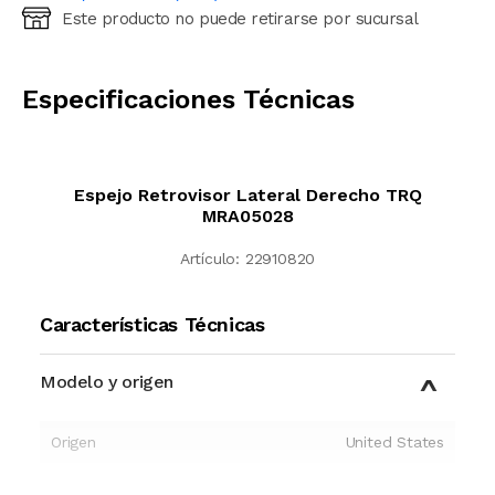
Este producto no puede retirarse por sucursal
Ingresá código postal (sólo números)
CALCULAR
Especificaciones Técnicas
Espejo Retrovisor Lateral Derecho TRQ
MRA05028
Artículo:
22910820
Características Técnicas
Modelo y origen
Origen
United States