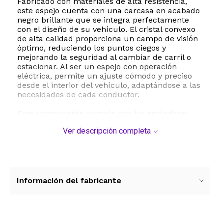
Fabricado con materiales de alta resistencia,
este espejo cuenta con una carcasa en acabado
negro brillante que se integra perfectamente
con el diseño de su vehículo. El cristal convexo
de alta calidad proporciona un campo de visión
óptimo, reduciendo los puntos ciegos y
mejorando la seguridad al cambiar de carril o
estacionar. Al ser un espejo con operación
eléctrica, permite un ajuste cómodo y preciso
desde el interior del vehículo, adaptándose a las
necesidades de cada conductor.
Este componente cumple con los estándares
más exigentes de la industria, siendo un
Ver descripción completa
reemplazo directo para los números de pieza
originales 8791002380 y TO1321178. Su
estructura robusta de 3.5 libras de peso y
dimensiones de 10 x 20 x 8 pulgadas asegura
una excelente estabilidad, minimizando las
vibraciones incluso a altas velocidades en
Información del fabricante
carretera. Invierta en la seguridad de su Toyota
Corolla con un producto duradero, confiable y
de excelente presentación visual.