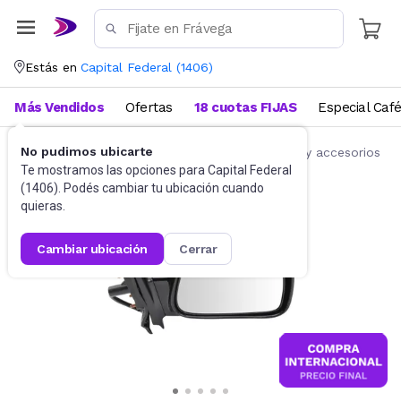
Estás en
Capital Federal
(
1406
)
Más Vendidos
Ofertas
18 cuotas FIJAS
Especial Caf
No pudimos ubicarte
Accesorios para autos y motos
Repuestos y accesorios
Te mostramos las opciones para
Capital Federal
(
1406
). Podés cambiar tu ubicación cuando
quieras.
cambiar ubicación
cerrar