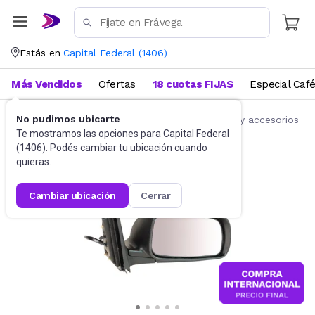
Estás en
Capital Federal
(
1406
)
Más Vendidos
Ofertas
18 cuotas FIJAS
Especial Caf
No pudimos ubicarte
Accesorios para autos y motos
Repuestos y accesorios
Te mostramos las opciones para
Capital Federal
(
1406
). Podés cambiar tu ubicación cuando
quieras.
cambiar ubicación
cerrar