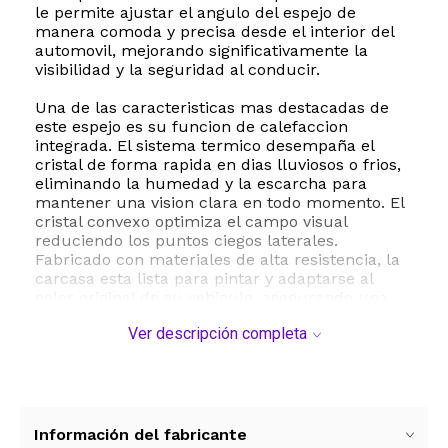
le permite ajustar el angulo del espejo de
manera comoda y precisa desde el interior del
automovil, mejorando significativamente la
visibilidad y la seguridad al conducir.
Una de las caracteristicas mas destacadas de
este espejo es su funcion de calefaccion
integrada. El sistema termico desempaña el
cristal de forma rapida en dias lluviosos o frios,
eliminando la humedad y la escarcha para
mantener una vision clara en todo momento. El
cristal convexo optimiza el campo visual
reduciendo los puntos ciegos laterales.
Fabricado con materiales de alta resistencia, la
carcasa esta lista para pintar y adaptarse al
color original de su vehiculo, asegurando una
estetica impecable y una larga vida util contra el
Ver descripción completa
desgaste del clima.
ESTE PRODUCTO VIENE DE USA DENTRO DEL
MARCO DEL SERVICIO "PUERTA A PUERTA" QUE
RIGE PARA LOS ENVíOS POSTALES
INTERNACIONALES.
Información del fabricante