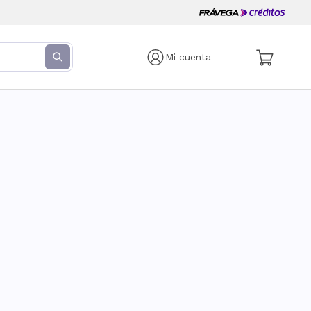
Mi cuenta
s