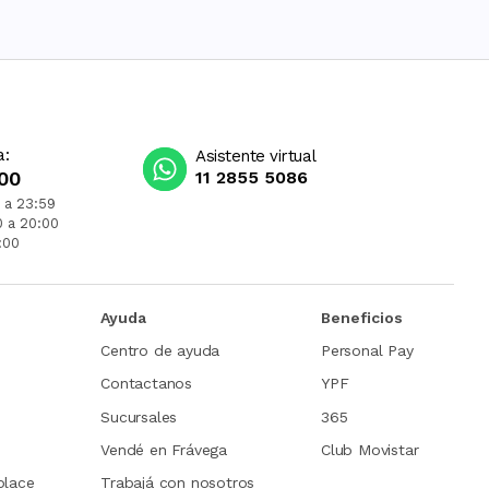
a:
Asistente virtual
00
11 2855 5086
 a 23:59
0 a 20:00
:00
Ayuda
Beneficios
Centro de ayuda
Personal Pay
Contactanos
YPF
Sucursales
365
Vendé en Frávega
Club Movistar
place
Trabajá con nosotros