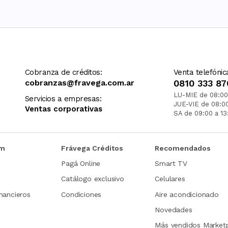
Cobranza de créditos:
Venta telefónic
cobranzas@fravega.com.ar
0810 333 87
LU-MIE de 08:00
Servicios a empresas:
JUE-VIE de 08:0
Ventas corporativas
SA de 09:00 a 13
om
Frávega Créditos
Recomendados
Pagá Online
Smart TV
Catálogo exclusivo
Celulares
nancieros
Condiciones
Aire acondicionado
Novedades
Más vendidos Market