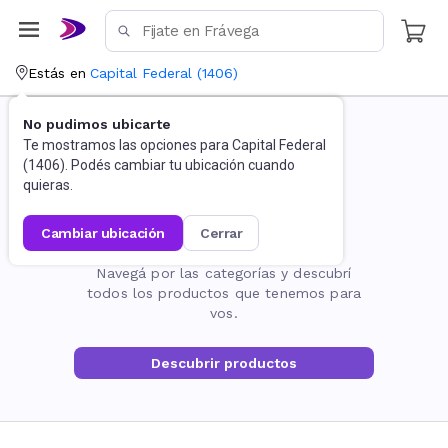
Estás en
Capital Federal
(
1406
)
No pudimos ubicarte
Te mostramos las opciones para
Capital Federal
(
1406
). Podés cambiar tu ubicación cuando
quieras.
cambiar ubicación
cerrar
La página no existe
Navegá por las categorías y descubrí
todos los productos que tenemos para
vos.
Descubrir productos