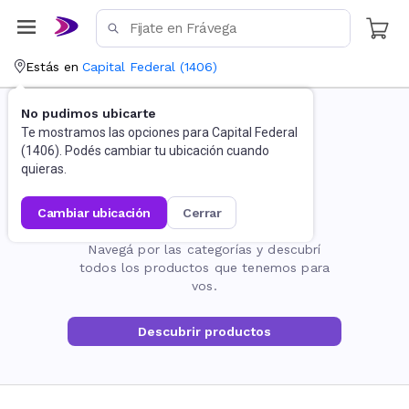
Estás en
Capital Federal
(
1406
)
No pudimos ubicarte
Te mostramos las opciones para
Capital Federal
(
1406
). Podés cambiar tu ubicación cuando
quieras.
cambiar ubicación
cerrar
La página no existe
Navegá por las categorías y descubrí
todos los productos que tenemos para
vos.
Descubrir productos