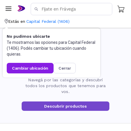
Estás en
Capital Federal
(
1406
)
No pudimos ubicarte
Te mostramos las opciones para
Capital Federal
(
1406
). Podés cambiar tu ubicación cuando
quieras.
cambiar ubicación
cerrar
La página no existe
Navegá por las categorías y descubrí
todos los productos que tenemos para
vos.
Descubrir productos