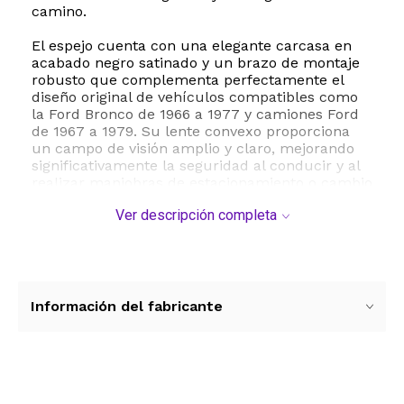
camino.
El espejo cuenta con una elegante carcasa en
acabado negro satinado y un brazo de montaje
robusto que complementa perfectamente el
diseño original de vehículos compatibles como
la Ford Bronco de 1966 a 1977 y camiones Ford
de 1967 a 1979. Su lente convexo proporciona
un campo de visión amplio y claro, mejorando
significativamente la seguridad al conducir y al
realizar maniobras de estacionamiento o cambio
de carril.
Ver descripción completa
La instalación es sumamente sencilla y rápida
gracias a que el paquete incluye todos los
elementos necesarios para su fijación, como la
almohadilla de montaje protectora y los tornillos
correspondientes. Al ser un producto de ajuste
Información del fabricante
específico para vehículos, se monta
directamente en la puerta sin necesidad de
modificaciones complejas. Con un peso ligero de
16 onzas y dimensiones precisas de 7.5 por 6.5
pulgadas, este espejo manual es la opción ideal
Ver más contenido