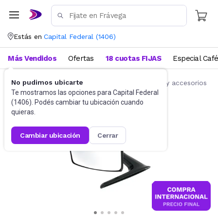
Estás en
Capital Federal
(
1406
)
Más Vendidos
Ofertas
18 cuotas FIJAS
Especial Caf
No pudimos ubicarte
Accesorios para autos y motos
Repuestos y accesorios
Te mostramos las opciones para
Capital Federal
(
1406
). Podés cambiar tu ubicación cuando
quieras.
cambiar ubicación
cerrar