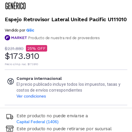
Espejo Retrovisor Lateral United Pacific U111010
Glic
Vendido por
Producto de nuestra red de proveedores
$231.880
25
$173.910
Precio s/imp. nac.
$173.910
Compra internacional
El precio publicado incluye todos los impuestos, tasas y
costos de envíos correspondientes
Ver condiciones
Este producto no puede enviarse a
Capital Federal (1406)
Este producto no puede retirarse por sucursal
Ingresá código postal (sólo números)