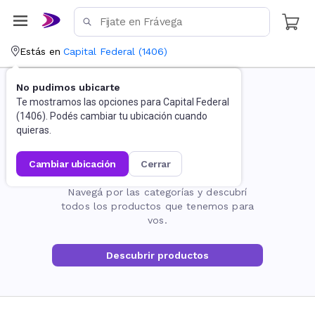
Estás en
Capital Federal
(
1406
)
No pudimos ubicarte
Te mostramos las opciones para
Capital Federal
(
1406
). Podés cambiar tu ubicación cuando
quieras.
cambiar ubicación
cerrar
La página no existe
Navegá por las categorías y descubrí
todos los productos que tenemos para
vos.
Descubrir productos