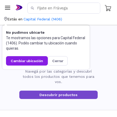
Estás en
Capital Federal
(
1406
)
No pudimos ubicarte
Te mostramos las opciones para
Capital Federal
(
1406
). Podés cambiar tu ubicación cuando
quieras.
cambiar ubicación
cerrar
La página no existe
Navegá por las categorías y descubrí
todos los productos que tenemos para
vos.
Descubrir productos