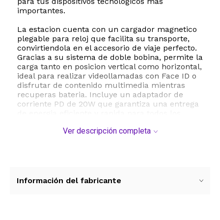
para tus dispositivos tecnologicos mas
importantes.
La estacion cuenta con un cargador magnetico
plegable para reloj que facilita su transporte,
convirtiendola en el accesorio de viaje perfecto.
Gracias a su sistema de doble bobina, permite la
carga tanto en posicion vertical como horizontal,
ideal para realizar videollamadas con Face ID o
disfrutar de contenido multimedia mientras
recuperas bateria. Incluye un adaptador de
corriente PD de 20W que garantiza una entrega
de energia eficiente y rapida para todos los
equipos conectados.
Ver descripción completa
En terminos de seguridad, el modelo X3Pro
integra proteccion contra sobrecorriente,
sobretension y cortocircuitos, ademas de
deteccion de objetos extraños para evitar daños
accidentales. Su base de silicona antideslizante
Información del fabricante
previene caidas y protege las superficies de
rayones. Es compatible con fundas protectoras
de hasta 4 mm de grosor, permitiendo una
carga fluida sin necesidad de retirar la carcasa