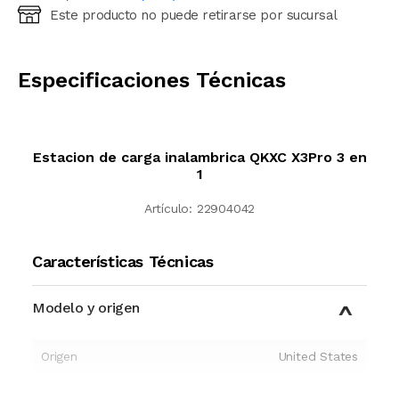
Este producto no puede retirarse por sucursal
Ingresá código postal (sólo números)
CALCULAR
Especificaciones Técnicas
Estacion de carga inalambrica QKXC X3Pro 3 en
1
Artículo:
22904042
Características Técnicas
Modelo y origen
Origen
United States