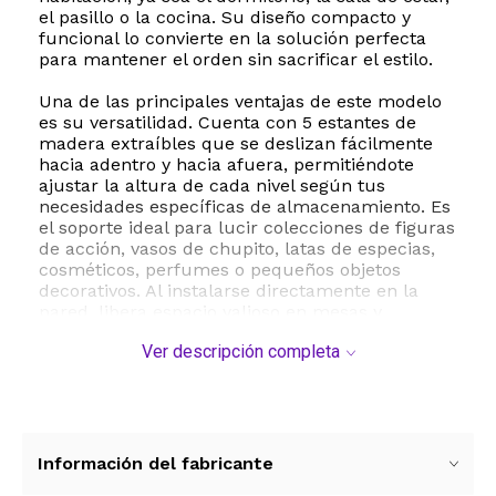
el pasillo o la cocina. Su diseño compacto y
funcional lo convierte en la solución perfecta
para mantener el orden sin sacrificar el estilo.
Una de las principales ventajas de este modelo
es su versatilidad. Cuenta con 5 estantes de
madera extraíbles que se deslizan fácilmente
hacia adentro y hacia afuera, permitiéndote
ajustar la altura de cada nivel según tus
necesidades específicas de almacenamiento. Es
el soporte ideal para lucir colecciones de figuras
de acción, vasos de chupito, latas de especias,
cosméticos, perfumes o pequeños objetos
decorativos. Al instalarse directamente en la
pared, libera espacio valioso en mesas y
encimeras, ayudando a mantener tus ambientes
Ver descripción completa
despejados.
El estante viene completamente ensamblado y
listo para colgar. Incluye dos soportes metálicos
de montaje en la parte posterior para garantizar
una instalación rápida, segura y estable en la
Información del fabricante
pared. Su mantenimiento es sumamente