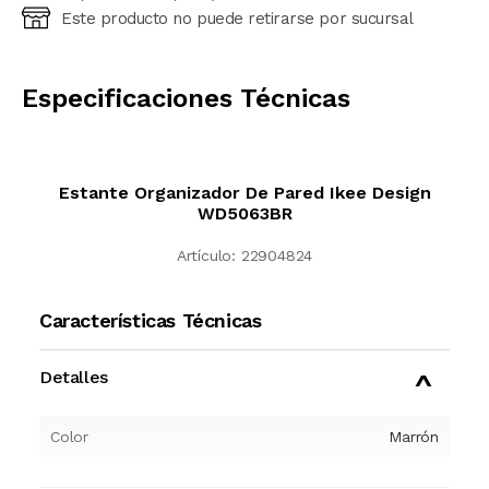
Este producto no puede retirarse por sucursal
Ingresá código postal (sólo números)
CALCULAR
Especificaciones Técnicas
Estante Organizador De Pared Ikee Design
WD5063BR
Artículo:
22904824
Características Técnicas
Detalles
Color
Marrón