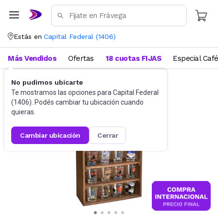
Estás en
Capital Federal
(
1406
)
Más Vendidos
Ofertas
18 cuotas FIJAS
Especial Caf
No pudimos ubicarte
Muebles
Estantes y repisas
Te mostramos las opciones para
Capital Federal
(
1406
). Podés cambiar tu ubicación cuando
quieras.
cambiar ubicación
cerrar