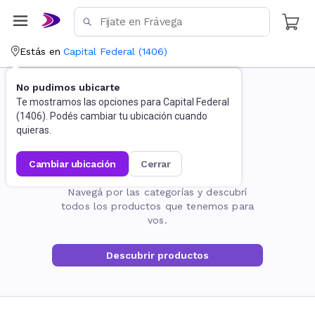
Estás en
Capital Federal
(
1406
)
No pudimos ubicarte
Te mostramos las opciones para
Capital Federal
(
1406
). Podés cambiar tu ubicación cuando
quieras.
cambiar ubicación
cerrar
La página no existe
Navegá por las categorías y descubrí
todos los productos que tenemos para
vos.
Descubrir productos