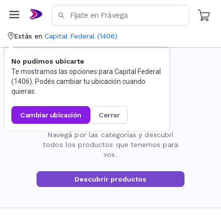
Estás en
Capital Federal
(
1406
)
No pudimos ubicarte
Te mostramos las opciones para
Capital Federal
(
1406
). Podés cambiar tu ubicación cuando
quieras.
cambiar ubicación
cerrar
La página no existe
Navegá por las categorías y descubrí
todos los productos que tenemos para
vos.
Descubrir productos