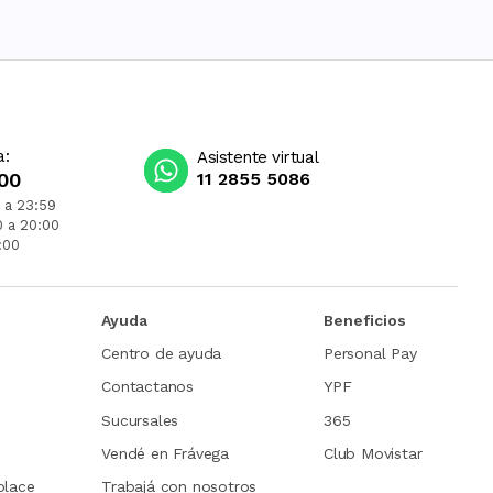
a:
Asistente virtual
00
11 2855 5086
 a 23:59
0 a 20:00
:00
Ayuda
Beneficios
Centro de ayuda
Personal Pay
Contactanos
YPF
Sucursales
365
Vendé en Frávega
Club Movistar
place
Trabajá con nosotros