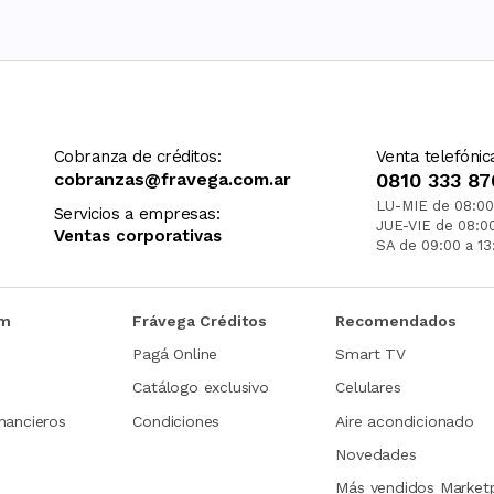
Cobranza de créditos:
Venta telefónic
cobranzas@fravega.com.ar
0810 333 87
LU-MIE de 08:00
Servicios a empresas:
JUE-VIE de 08:0
Ventas corporativas
SA de 09:00 a 13
om
Frávega Créditos
Recomendados
Pagá Online
Smart TV
Catálogo exclusivo
Celulares
nancieros
Condiciones
Aire acondicionado
Novedades
Más vendidos Market