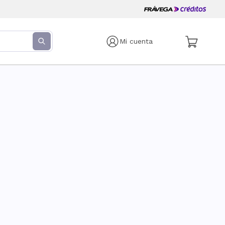
Mi cuenta
s