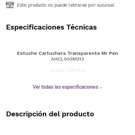
Este producto no puede retirarse por sucursal
Ingresá código postal (sólo números)
CALCULAR
Especificaciones Técnicas
Estuche Cartuchera Transparente Mr Pen
AHCL003M313
Artículo:
22911242
Ver todas las especificaciones
Descripción del producto