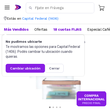
Estás en
Capital Federal
(
1406
)
Más Vendidos
Ofertas
18 cuotas FIJAS
Especial Caf
No pudimos ubicarte
Artículos de Librería y Papelería
Cartucheras
Te mostramos las opciones para
Capital Federal
(
1406
). Podés cambiar tu ubicación cuando
quieras.
cambiar ubicación
cerrar