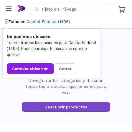
Estás en
Capital Federal
(
1406
)
No pudimos ubicarte
Te mostramos las opciones para
Capital Federal
(
1406
). Podés cambiar tu ubicación cuando
quieras.
cambiar ubicación
cerrar
La página no existe
Navegá por las categorías y descubrí
todos los productos que tenemos para
vos.
Descubrir productos