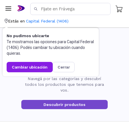
Estás en
Capital Federal
(
1406
)
No pudimos ubicarte
Te mostramos las opciones para
Capital Federal
(
1406
). Podés cambiar tu ubicación cuando
quieras.
cambiar ubicación
cerrar
La página no existe
Navegá por las categorías y descubrí
todos los productos que tenemos para
vos.
Descubrir productos