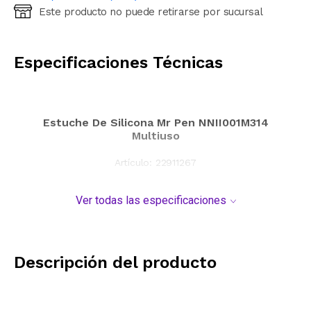
Este producto no puede retirarse por sucursal
Ingresá código postal (sólo números)
CALCULAR
Especificaciones Técnicas
Estuche De Silicona Mr Pen NNII001M314
Multiuso
Artículo:
22911267
Ver todas las especificaciones
Descripción del producto