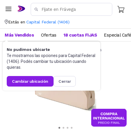
Estás en
Capital Federal
(
1406
)
Más Vendidos
Ofertas
18 cuotas FIJAS
Especial Caf
No pudimos ubicarte
Artículos de Librería y Papelería
Cartucheras
Te mostramos las opciones para
Capital Federal
(
1406
). Podés cambiar tu ubicación cuando
quieras.
cambiar ubicación
cerrar