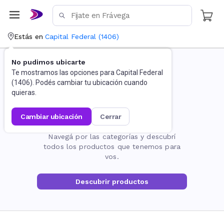
Estás en
Capital Federal
(
1406
)
No pudimos ubicarte
Te mostramos las opciones para
Capital Federal
(
1406
). Podés cambiar tu ubicación cuando
quieras.
cambiar ubicación
cerrar
La página no existe
Navegá por las categorías y descubrí
todos los productos que tenemos para
vos.
Descubrir productos